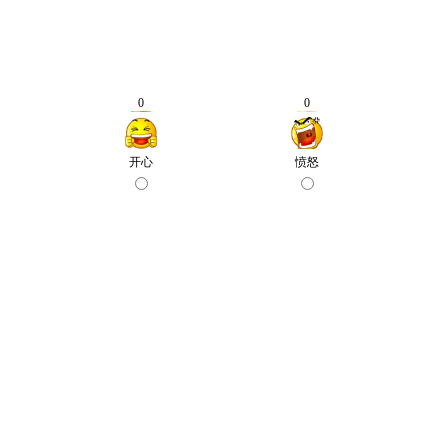
0
0
开心
愤怒