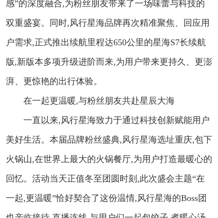
感”的深度融合,为粉丝朋友带来了一场味蕾与科技的
双重盛宴。同时,风行星海品牌再次精准聚焦、回应用
户需求,正式推出续航里程达650公里的星海S7长续航
版,新版本多项升级进阶而来,为用户带来更持久、更澎
湃、更惊艳的出行体验。
在一起更温暖,与粉丝朋友共赴星辰大海
一直以来,风行星海致力于通过科技创新赋能用户
美好生活。本届品牌粉丝盛典,风行星海选址重庆,包下
火锅山,在世界上最大的火锅餐厅,为用户打造最暖心的
回忆。活动当天正值冬至团圆时刻,此次盛会主题“在
一起,更温暖”恰好契合了这份温情,风行星海的Boss团
也亲临接待,直播连线,与用户们一起包饺子,煮暖心汤