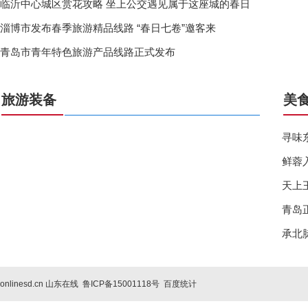
临沂中心城区赏花攻略 坐上公交遇见属于这座城的春日
淄博市发布春季旅游精品线路 “春日七卷”邀客来
青岛市青年特色旅游产品线路正式发布
旅游装备
美
寻味
鲜蓉
天上
青岛
承北
onlinesd.cn 山东在线 鲁ICP备15001118号
百度统计