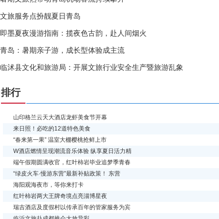
文旅服务点扮靓夏日青岛
即墨夏夜漫游指南：揽夜色古韵，赴人间烟火
青岛：暑期亲子游，成长型体验成主流
临沭县文化和旅游局：开展文旅行业安全生产暨旅游乱象
排行
山印格兰云天大酒店龙虾美食节开幕
来日照！必吃的12道特色美食
“春来第一果” 温室大棚樱桃抢鲜上市
W酒店燃情呈现潮流音乐体验 纵享夏日活力精
端午假期圆满收官，红叶柿岩毕业追梦季青春
“绿皮火车·慢游东营”最新补贴政策！ 东营
海阳观海夜市，等你来打卡
红叶柿岩两大王牌奇境点亮淄博星夜
瑞吉酒店及度假村以传承百年的管家服务为宾
临沂文旅赴成都推介大放异彩