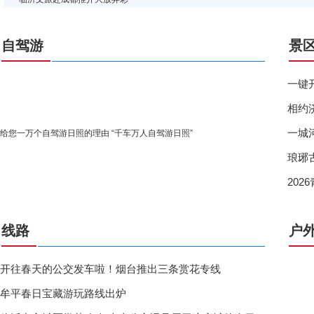
自驾游
景
一键
相约
一城
给您一万个自驾游日照的理由 “千车万人自驾游日照”
琅琊
20
线路
户
开往春天的公交发车啦！烟台推出三条赏花专线
牟平春日宝藏游玩路线出炉