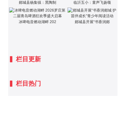
郯城县杨集镇：黑陶制
临沂五小：童声飞扬颂
冰啤电音燃动湖畔 202
郯城县开展“书香润郯
▍
栏目更新
▍
栏目热门