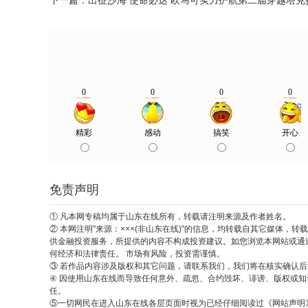
下一篇：
出征沙海 使命必达 欧马可实力护航第二届穿越塔
免责声明
① 凡本网专稿均属于山东在线所有，转载请注明来源及作者姓名。
② 本网注明"来源：×××(非山东在线)"的信息，均转载自其它媒体
供金融投资服务，所提供的内容不构成投资建议。如您浏览本网站或通
何经济和法律责任。 市场有风险，投资需谨慎。
③ 若作品内容涉及版权和其它问题，请联系我们，我们将在核实确认后尽快处理
④ 因使用山东在线而导致任何意外、疏忽、合约毁坏、诽谤、版权或
任。
⑤一切网民在进入山东在线各层页面时视为已经仔细阅读过《网站声明