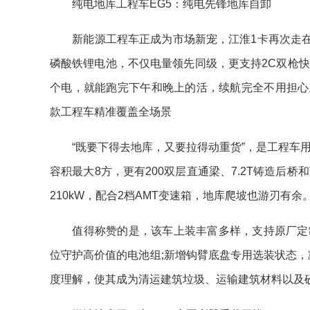
纯电地库工程车EG5：纯电先锋地库自卸
新能源工程车正成为市场新宠，江淮1卡再次走在了行
磷酸铁锂电池，不仅电量领先同级，更支持2C双枪
个电，就能跑完下午和晚上的活，续航完全不用担心
款工程车精准覆盖全场景
“既要下得去地库，又要拉得动重货”，是工程车用户
容积最大8方，更有200双层直通梁、7.2T铸造后
210kW，配合2档AMT变速箱，地库爬坡也游刃有余
值得称赞的是，该车上装丰富多样，支持原厂定制
位守护高价值的电池组;新增钩臂底盘专用选装状态
度理解，使其成为清运建筑垃圾、运输建筑材料以及