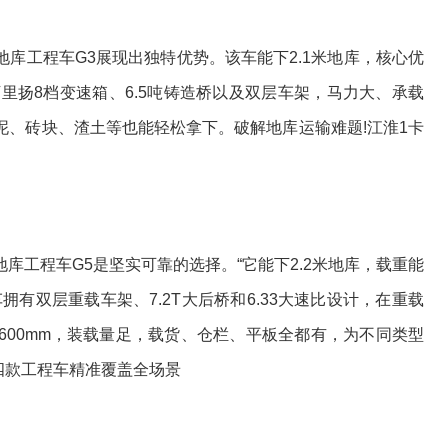
工程车G3展现出独特优势。该车能下2.1米地库，核心优
合万里扬8档变速箱、6.5吨铸造桥以及双层车架，马力大、承载
泥、砖块、渣土等也能轻松拿下。破解地库运输难题!江淮1卡
工程车G5是坚实可靠的选择。“它能下2.2米地库，载重能
有双层重载车架、7.2T大后桥和6.33大速比设计，在重载
600mm，装载量足，载货、仓栏、平板全都有，为不同类型
四款工程车精准覆盖全场景