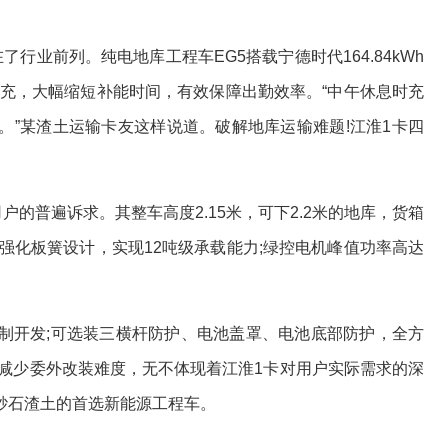
业前列。纯电地库工程车EG5搭载宁德时代164.84kWh
快充，大幅缩短补能时间，有效保障出勤效率。“中午休息时充
。”某渣土运输卡友这样说道。破解地库运输难题!江淮1卡四
的普遍诉求。其整车高度2.15米，可下2.2米的地库，货箱
桥和强化板簧设计，实现12吨级承载能力;绿控电机峰值功率高达
。
开发;可选装三横杆防护、电池盖罩、电池底部防护，全方
，减少委外改装难度，无不体现着江淮1卡对用户实际需求的深
砂石渣土的首选新能源工程车。