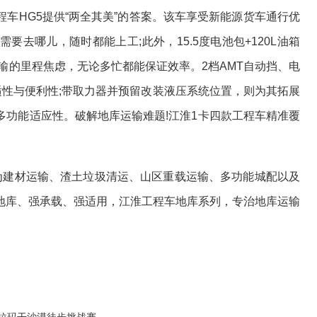
HG5提供“两全其美”的答案。该车享受新能源货车通行优
去哪儿，随时都能上工;此外，15.5度电池包+120L油箱
运输的里程焦虑，无论多忙都能保证效率。2档AMT自动挡、电
适性与便利性;带取力器并预留改装液压系统位置，则为其拓展
多功能适应性。破解地库运输难题!江淮1卡四款工程车精准覆
建材运输、渣土垃圾清运、山区重载运输、多功能城配以及
地库、强承载、强适用，江淮工程车地库系列，专治地库运输