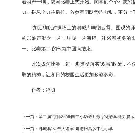
着哨声一响，拔河比赛正式开始。同学们个个斗志昂
力，拼尽全力往后拉。各参赛团队势均力敌，不分上
“加油!加油!”操场上的呐喊声响彻云霄。围观的
的加油声混为一片，现场一片沸腾。沐浴着初冬的阳
一、比赛第二”的气氛中圆满结束。
此次拔河比赛，进一步贯彻落实“双减”政策，不仅
取的精神，让冬日的校园生活更加多姿多彩。
作者：冯贞
上一篇：
第二届“京师杯”全国中小幼教师数字化教学能力展
下一篇：
郯城县“科普大篷车”走进归昌乡中心小学