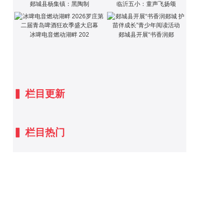
郯城县杨集镇：黑陶制
临沂五小：童声飞扬颂
冰啤电音燃动湖畔 202
郯城县开展“书香润郯
▍
栏目更新
▍
栏目热门