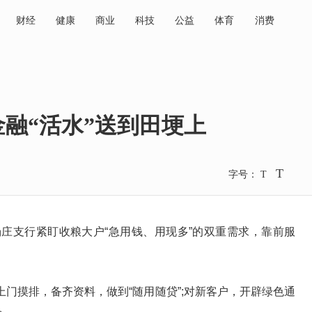
财经
健康
商业
科技
公益
体育
消费
融“活水”送到田埂上
T
字号：
T
支行紧盯收粮大户“急用钱、用现多”的双重需求，靠前服
摸排，备齐资料，做到“随用随贷”;对新客户，开辟绿色通