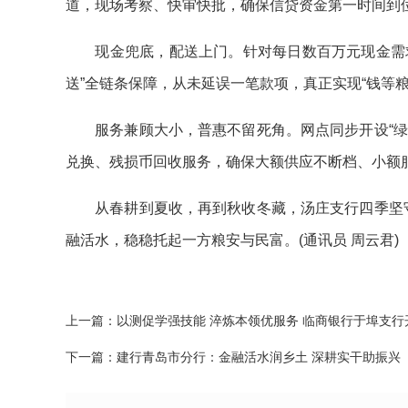
道，现场考察、快审快批，确保信贷资金第一时间到
现金兜底，配送上门。针对每日数百万元现金需求
送”全链条保障，从未延误一笔款项，真正实现“钱等粮
服务兼顾大小，普惠不留死角。网点同步开设“绿色
兑换、残损币回收服务，确保大额供应不断档、小额
从春耕到夏收，再到秋收冬藏，汤庄支行四季坚守。
融活水，稳稳托起一方粮安与民富。(通讯员 周云君)
上一篇：
以测促学强技能 淬炼本领优服务 临商银行于埠支
下一篇：
建行青岛市分行：金融活水润乡土 深耕实干助振兴