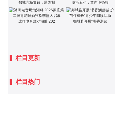
郯城县杨集镇：黑陶制
临沂五小：童声飞扬颂
冰啤电音燃动湖畔 202
郯城县开展“书香润郯
▍
栏目更新
▍
栏目热门