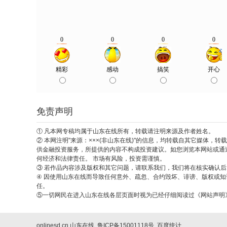
免责声明
① 凡本网专稿均属于山东在线所有，转载请注明来源及作者姓名。
② 本网注明"来源：×××(非山东在线)"的信息，均转载自其它媒体
供金融投资服务，所提供的内容不构成投资建议。如您浏览本网站或通
何经济和法律责任。 市场有风险，投资需谨慎。
③ 若作品内容涉及版权和其它问题，请联系我们，我们将在核实确认后尽快处理
④ 因使用山东在线而导致任何意外、疏忽、合约毁坏、诽谤、版权或
任。
⑤一切网民在进入山东在线各层页面时视为已经仔细阅读过《网站声明
onlinesd.cn 山东在线 鲁ICP备15001118号
百度统计