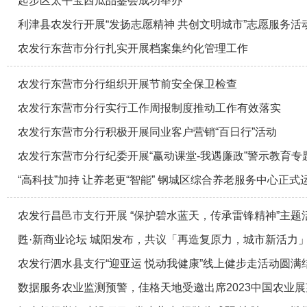
起步区太平宝西瓜品鉴会成功举办
利津县农发行开展“发扬志愿精神 共创文明城市”志愿服务活
农发行东营市分行扎实开展档案集约化管理工作
农发行东营市分行组织开展节前安全保卫检查
农发行东营市分行实行工作周报制度推动工作有效落实
农发行东营市分行积极开展同业客户营销“百日行”活动
农发行东营市分行纪委开展“赢动课堂-我遇廉政”警示教育专
“高科技”加持 让养老更“智能” 钢城区综合养老服务中心正式
农发行昌邑市支行开展 “保护碧水蓝天，传承雷锋精神”主题
甦·新商业论坛 城阳发布，共议「再造复原力，城市新活力
农发行泗水县支行“迎亚运 悦动我健康”线上健步走活动圆满
数据服务农业监测预警，佳格天地受邀出席2023中国农业