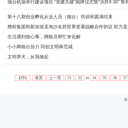
烟台机场举行建设项目 “党建共建”揭牌仪式暨“决胜9·30” 誓
第十八期创业孵化从业人员（烟台）培训班圆满结束
携程集团和新加坡圣淘沙名胜世界签署战略合作协议 助力
生活遇到烦心事，网格员帮忙来化解
小小网格出份力 同创文明典范城
文明养犬，从我做起
首页
上一页
31
32
34
35
36
37
1773
33
关