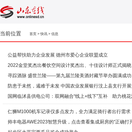
当前位置
首页
>
快讯
>
信息
公益帮扶助力企业发展 德州市爱心企业联盟成立
2022金堂奖杰出餐饮空间设计奖杰出、十佳设计师正式揭晓
寻踪酒脉 盛世兰陵——第九届兰陵美酒封藏节举办圆满成功
防患于未然，遏难于未发 中国农业发展银行汶上县支行开
国网临沭县供电公司：双网融合“线上+线下”互补 助力桃
仁狮M1000机车记录仪多点发力，全力满足骑行者出行需求
帅丰电器AWE2023智慧升级，点击查看集成厨房的“正确打