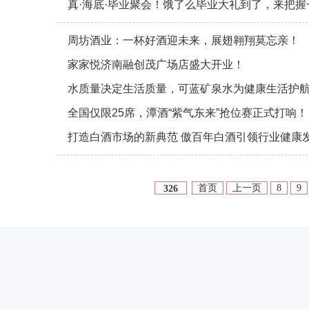
真·海底·毕业聚会！饿了么毕业大礼到了，来把
周坊酒业：一杯好酒迎未来，展翅翱翔莫忘亲！
家家悦济南融创茂广场店盛大开业！
水质量决定生活质量，可蓝矿泉水为健康生活护
全国仅限25席，潭酒“紫气东来”抢位赛正式打响！
打造白酒市场的新典范 傲百年白酒引领行业健康
首页
上一页
8
9
326