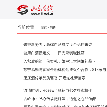
当前位置
首页
>
消费
酱香新势力，高端白酒成义飞台品质来袭！
健康白酒新定义——日光泉弱碱性酒
入秋后的第一份蟹礼，蟹中汇大闸蟹礼品卡
苏宁易购与多家金融机构达成银企合作，818家
唐庄酒传承品质酱香 开启送礼新篇章
浓情时刻，Rosewin鲜花与七夕甜蜜相伴
古岭神：匠心传承泡好酒，逍遥之心品佳酿