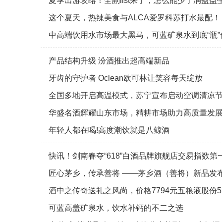
夏季出游攻略！全副list来了，怎么能少了润盈益
这个夏天，热辣美食与ALCA爱罗科苏打水最配！
中高端饮用水市场最大黑马，可蓝矿泉水到底“瓶”
产品结构升级 汾酒推出超高端新品
牙齿的守护者 Oclean欧可林让笑容每天绽放
全国多地开启高温模式，苏宁宣布启动空调清凉
华盛名酒辉耀山东市场，精耕市场助力高质量发
年轻人都在喝!高度潮饮就是八鲸酒
快讯！剑南春夺“618”白酒品牌旗舰店交易指数第
匠心茅乡，传承善将 ——茅乡酒（善将）新品发
酒中之传奇送礼之风尚，价格7794元五粮液股份
可蓝高盖矿泉水，饮水补钙的不二之选