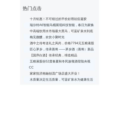
热门点击
十月钜惠！不可错过的平价好用祛痘凝胶
瑞尔特A6智能马桶展现科技智能，春日为家焕
中高端饮用水市场最大黑马，可蓝矿泉水到底
梅见微醺，欢饮小聚时光
酒中之传奇送礼之风尚，价格7794元五粮液股
匠心茅乡，传承善将 ——茅乡酒（善将）新品
【国序白酒】传承经典，缔造精品
五粮液股份52度春夏秋冬民族颂酒登陆央视
CC
家家悦济南融创茂广场店盛大开业！
水质量决定生活质量，可蓝矿泉水为健康生活