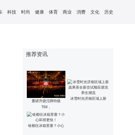
科技
时尚
健康
体育
商业
消费
文化
历史
乐
推荐资讯
冰雪时光济南区域上新
重磅升级沱牌特级
T68，
啥都往冰箱里塞？小心