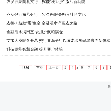
农发行蒙阴县支行：赋能“桃经济” 激活新动能
齐商银行东营分行：将金融服务融入社区文化
农担护航助“蛋”生金 金融活水润富农之路
金融活水润田垄 农担护航粮满仓
文旅大戏暖冬开幕 交行青岛分行以养老金融赋能康养新体验
科技赋能智慧金融 提升客户体验
首页
上一页
3
4
6
7
8
9
1886
5
关