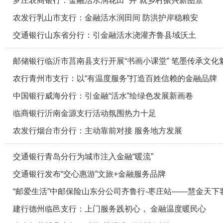
罗庄农商银行：金融活水润花田 “卉”就乡村振兴新图景
农发行乳山市支行：金融活水润田间 防洪护岸稳粮安
交通银行山东省分行：引金融活水浇灌齐鲁县域沃土
邮储银行临沂市莒南县支行开展“书画小课堂” 笔墨传承文化
农行青州市支行：以“有温度服务”打造百姓信赖的金融品牌
中国银行威海分行：引金融“活水”绘绿色发展新画卷
临商银行沂南金源支行活动氛围热力十足
农发行烟台市分行：主动靠前对接 服务地方发展
交通银行青岛分行为城市注入金融“暖流”
交通银行发布“交心惠游”文旅+金融服务品牌
“邮爱生活”中邮保险山东分公司齐鲁行-枣庄站——慧金天下
建行德州临邑支行：上门服务践初心， 金融温度暖民心