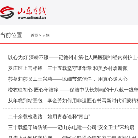
当前位置
首页
>
人物
以心为灯 深耕不辍——记德州市第七人民医院神经内科护士
罗庄区上官相锋：三十五载坚守谱华章 和美乡村焕新颜
莎蔓莉莎员工王兴莉——以细节筑信任， 用真心暖人心
橙衣映初心 匠心守洁净 ——保洁中队长刘燕的十八载一线
从年糕到粘豆包：李金芳如何用非遗匠心书写新时代沂蒙精
二十余载检测路，她用青春诠释“青山”
三十载坚守铸防线——记山东电建一公司“安全卫士”宋均启