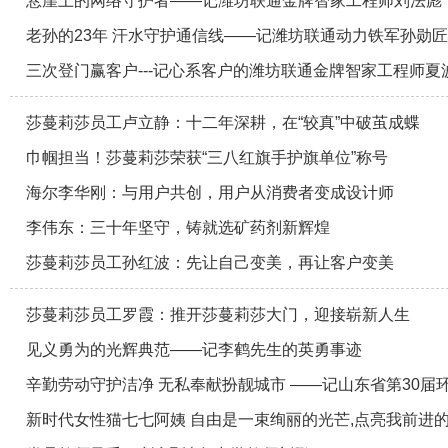
悬崖上的网络守护者——记潍坊联通金牌智家工程师刘法彪
老孙的23年 汗水守护通信线——记潍坊联通动力铁军孙勋
三次登门赢客户---记心系客户的潍坊联通金牌智家工程师夏
莎蔓莉莎员工卢立静：十二年深耕，在“较真”中破茧成蝶
巾帼担当！莎蔓莉莎荣获“三八红旗手护旗单位”称号
海尔李华刚：与用户共创，用户从消费者变成设计师
李伟东：三十年坚守，铸就选矿药剂新辉煌
莎蔓莉莎员工孙红波：先让自己变美，再让客户变美
莎蔓莉莎员工罗霞：推开莎蔓莉莎大门，迎接崭新人生
见义勇为的光辉典范——记李鹤先生的英勇事迹
辛勤劳动守护洁净 无私奉献扮靓城市 ——记山东省第30届
新时代女性猫七七阿姨 自由是一束绚丽的光芒,点亮我前进